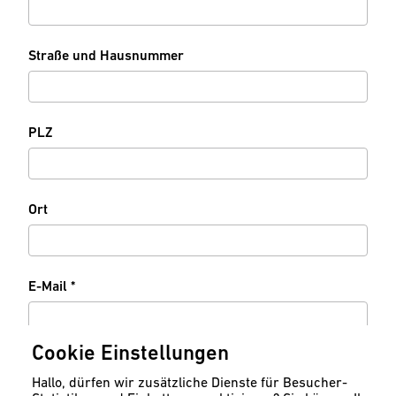
t
l
f
i
e
c
l
Straße und Hausnummer
h
d
t
f
e
l
PLZ
d
Ort
P
E-Mail
*
f
l
i
Cookie Einstellungen
c
Telefon
h
Hallo, dürfen wir zusätzliche Dienste für Besucher-
t