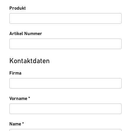
Produkt
Artikel Nummer
Kontaktdaten
Firma
P
Vorname
*
f
l
i
c
P
Name
*
h
f