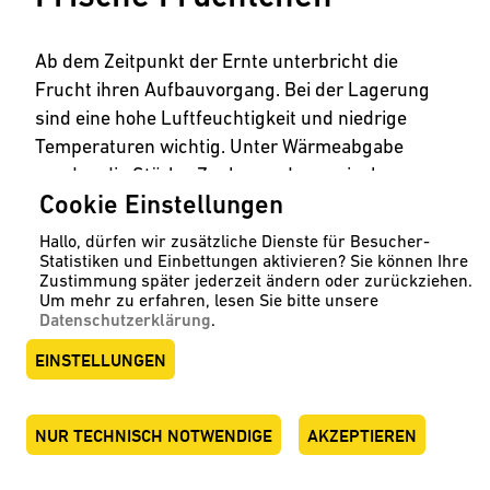
Ab dem Zeitpunkt der Ernte unterbricht die
Frucht ihren Aufbauvorgang. Bei der Lagerung
sind eine hohe Luftfeuchtigkeit und niedrige
Temperaturen wichtig. Unter Wärmeabgabe
werden die Stärke, Zucker und organische
Cookie Einstellungen
Fruchtsäuren zu Kohlendioxid und Wasser
abgebaut. Dieser Prozess kann durch die richtige
Hallo, dürfen wir zusätzliche Dienste für Besucher-
Lagerung unterbrochen oder zumindest
Statistiken und Einbettungen aktivieren? Sie können Ihre
Zustimmung später jederzeit ändern oder zurückziehen.
verlangsamt werden.
Um mehr zu erfahren, lesen Sie bitte unsere
Datenschutzerklärung
.
All diesen Anforderungen werden Sie mit einem
EINSTELLUNGEN
Speidel-Tank gerecht.
NUR TECHNISCH NOTWENDIGE
AKZEPTIEREN
ENGLISH